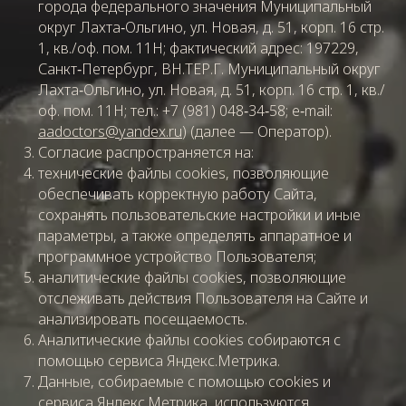
города федерального значения Муниципальный
округ Лахта‑Ольгино, ул. Новая, д. 51, корп. 16 стр.
1, кв./оф. пом. 11Н; фактический адрес: 197229,
Санкт‑Петербург, ВН.ТЕР.Г. Муниципальный округ
Лахта‑Ольгино, ул. Новая, д. 51, корп. 16 стр. 1, кв./
оф. пом. 11Н; тел.: +7 (981) 048‑34‑58; e‑mail:
aadoctors@yandex.ru
) (далее — Оператор).
Согласие распространяется на:
технические файлы cookies, позволяющие
обеспечивать корректную работу Сайта,
сохранять пользовательские настройки и иные
параметры, а также определять аппаратное и
программное устройство Пользователя;
аналитические файлы cookies, позволяющие
отслеживать действия Пользователя на Сайте и
анализировать посещаемость.
Аналитические файлы cookies собираются с
помощью сервиса Яндекс.Метрика.
Данные, собираемые с помощью cookies и
сервиса Яндекс.Метрика, используются