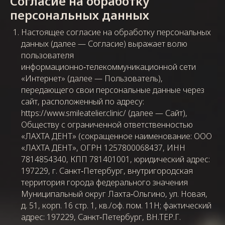
Со
гласие
на обработку
персональных данных
Настоящее согласие на обработку персональных
данных (далее — Согласие) выражает волю
пользователя
информационно‑телекоммуникационной сети
«Интернет» (далее — Пользователь),
передающего свои персональные данные через
сайт, расположенный по адресу:
https://www.smileatelier.clinic/
(далее — Сайт),
Обществу с ограниченной ответственностью
«ЛАХТА ДЕНТ» (сокращенное наименование: ООО
«ЛАХТА ДЕНТ», ОГРН 1257800068437, ИНН
7814854340, КПП 781401001, юридический адрес:
197229, г. Санкт‑Петербург, внутригородская
территория города федерального значения
Муниципальный округ Лахта‑Ольгино, ул. Новая,
д. 51, корп. 16 стр. 1, кв./оф. пом. 11Н; фактический
адрес: 197229, Санкт‑Петербург, ВН.ТЕР.Г.