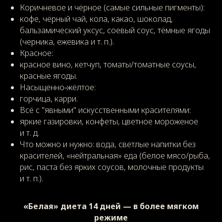
Коричневое и чёрное (самые сильные пигменты):
кофе, чёрный чай, кола, какао, шоколад,
бальзамический уксус, соевый соус, тёмные ягоды
(черника, ежевика и т. п.).
Красное:
красное вино, кетчуп, томаты/томатные соусы,
красные ягоды.
Насыщенно‑жёлтое:
горчица, карри.
Всё с "явными" искусственными красителями:
яркие газировки, конфеты, цветное мороженое
и т. д.
Что можно и нужно: вода, светлые напитки без
красителей, «нейтральная» еда (белое мясо/рыба,
рис, паста без ярких соусов, молочные продукты
и т. п.).
«Белая» диета 14 дней — в более мягком
режиме