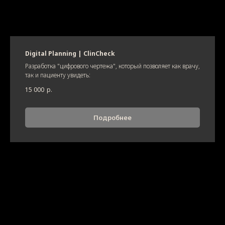
Digital Planning | ClinCheck
Разработка "цифрового чертежа", который позволяет как врачу,
так и пациенту увидеть:
15 000
р.
Подробнее