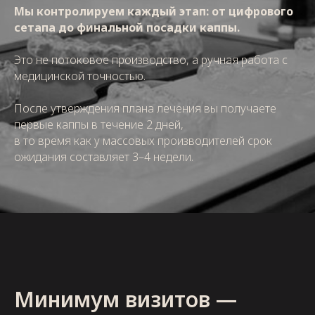
Мы контролируем каждый этап: от цифрового
сетапа до финальной посадки каппы.
Это не потоковое производство, а ручная работа с
медицинской точностью.
После утверждения плана лечения вы получаете
первые каппы в течение 2 дней,
в то время как у массовых производителей срок
ожидания составляет 3–4 недели.
Минимум визитов —