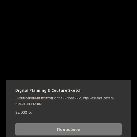
Digital Planning & Couture Sketch
Эксклюзивный подход к планированию, где каждая деталь
имеет значение
22 000
р.
Подробнее