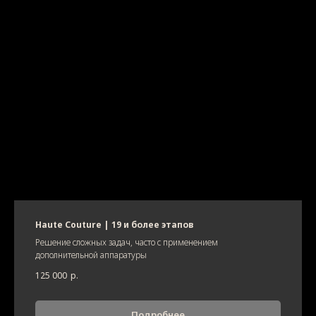
Haute Couture | 19 и более этапов
Решение сложных задач, часто с применением
дополнительной аппаратуры
125 000
р.
Подробнее