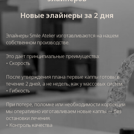
Новые элайнеры за 2 дня
Элайнеры Smile Atelier изготавливаются на нашем
собственном производстве.
Это даёт принципиальные преимущества:
• Скорость
После утверждения плана первые каппы готовы в
течение 2 дней, а не недель, как у массовых систем.
• Гибкость
При потере, поломке или необходимости коррекции
мы оперативно изготавливаем новые каппы — без
остановки лечения.
• Контроль качества